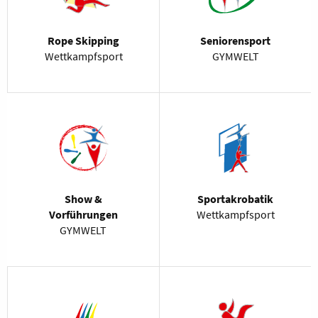
Rope Skipping
Seniorensport
Wettkampfsport
GYMWELT
Show &
Sportakrobatik
Vorführungen
Wettkampfsport
GYMWELT