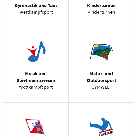
Gymnastik und Tanz
Kinderturnen
Wettkampfsport
Kinderturnen
Musik und
Natur- und
Spielmannswesen
Outdoorsport
Wettkampfsport
GYMWELT