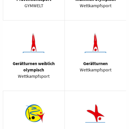
GYMWELT
Wettkampfsport
Gerätturnen weiblich
Gerätturnen
olympisch
Wettkampfsport
Wettkampfsport