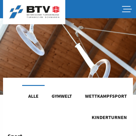
ALLE
GYMWELT
WETTKAMPFSPORT
KINDERTURNEN