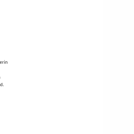
erin
n
d.