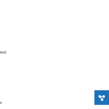
keit
em