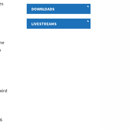
es
DOWNLOADS
LIVESTREAMS
ene
s
wird
 6