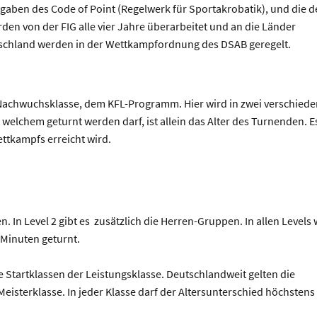
ben des Code of Point (Regelwerk für Sportakrobatik), und die d
den von der FIG alle vier Jahre überarbeitet und an die Länder
tschland werden in der Wettkampfordnung des DSAB geregelt.
n
 Nachwuchsklasse, dem KFL-Programm. Hier wird in zwei verschied
n welchem geturnt werden darf, ist allein das Alter des Turnenden. E
ettkampfs erreicht wird.
. In Level 2 gibt es zusätzlich die Herren-Gruppen. In allen Levels 
 Minuten geturnt.
tartklassen der Leistungsklasse. Deutschlandweit gelten die
eisterklasse. In jeder Klasse darf der Altersunterschied höchstens