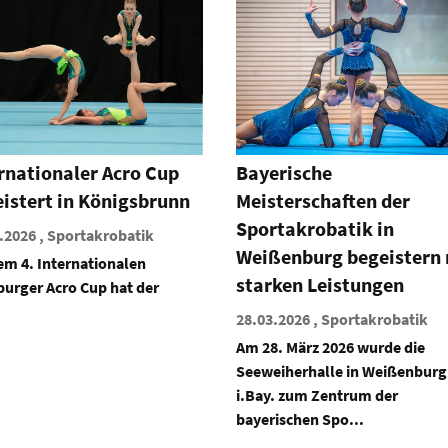
erische
1. Bayerisches
terschaften der
Nachwuchsturnier 2026
takrobatik in
25.03.2026 , Sportakrobatik
ßenburg begeistern mit
Am 7. März 2026 fand in Augsb
ken Leistungen
ein gelungener Wettkampf unt
der Ausrichtung des SAV Augsb
.2026 , Sportakrobatik
. März 2026 wurde die
eiherhalle in Weißenburg
. zum Zentrum der
ischen Spo...