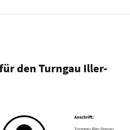
ür den Turngau Iller-
Anschrift:
Turngau Iller-Donau