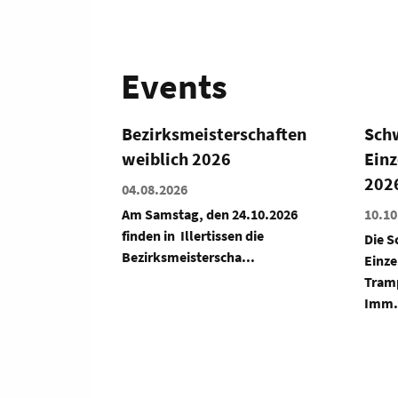
Events
schaften
Schwäbische
Sen
Einzelmeisterschaften
10.10
2026 Trampolin
Senio
4.10.2026
10.10.2026
 die
Die Schwäbische
..
Einzelmeisterschaften 2026
Trampolin finden am 10.10.2026 in
Imm...