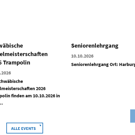
iorenlehrgang
Aufbaumodul Übungslei
C Breitensport Allround
.2026
Fitness
renlehrgang Ort: Harburg
17.10.2026
Aufbaumodul Übungsleiter C
Breitensport Allround-Fitness
Turnbezirk Schwaben findet...
ALLE EVENTS