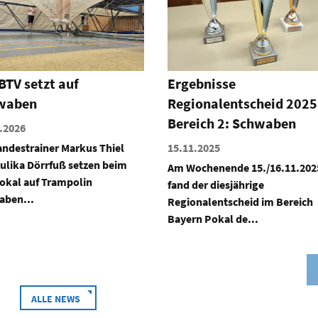
ebnisse
TSV Neu-Ulm nutzt
ionalentscheid 2025
Heimvorteil
eich 2: Schwaben
21.10.2025
.2025
Der Ausrichter der Schwäbisch
Trampolinmeisterschaften 202
ochenende 15./16.11.2025
war auch gleichzeitig der erfolg
der diesjährige
nalentscheid im Bereich
n Pokal de...
ALLE NEWS