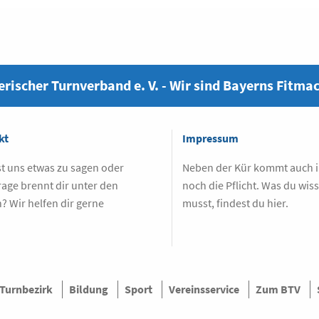
rischer Turnverband e. V. - Wir sind Bayerns Fitma
kt
Impressum
t uns etwas zu sagen oder
Neben der Kür kommt auch
rage brennt dir unter den
noch die Pflicht. Was du wis
? Wir helfen dir gerne
musst, findest du hier.
.
 Turnbezirk
Bildung
Sport
Vereinsservice
Zum BTV