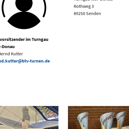
Rothweg 3
89250 Senden
vorsitzender im Turngau
er-Donau
Bernd Kutter
nd.kutter@btv-turnen.de