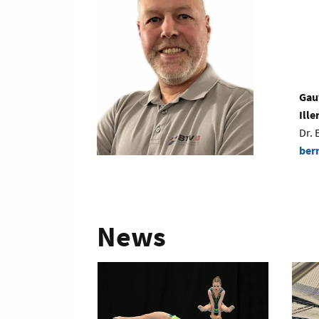
Gau
Ill
Dr. 
ber
News