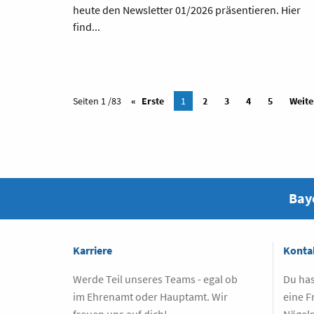
heute den Newsletter 01/2026 präsentieren. Hier
find...
Seiten 1 /83
Erste
1
2
3
4
5
Weite
Baye
Karriere
Konta
Werde Teil unseres Teams - egal ob
Du has
im Ehrenamt oder Hauptamt. Wir
eine F
freuen uns auf dich!
Nägeln