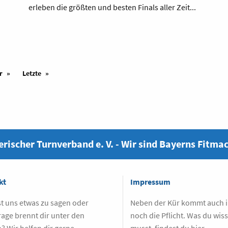
erleben die größten und besten Finals aller Zeit...
r
Letzte
rischer Turnverband e. V. - Wir sind Bayerns Fitma
kt
Impressum
t uns etwas zu sagen oder
Neben der Kür kommt auch
rage brennt dir unter den
noch die Pflicht. Was du wis
? Wir helfen dir gerne
musst, findest du hier.