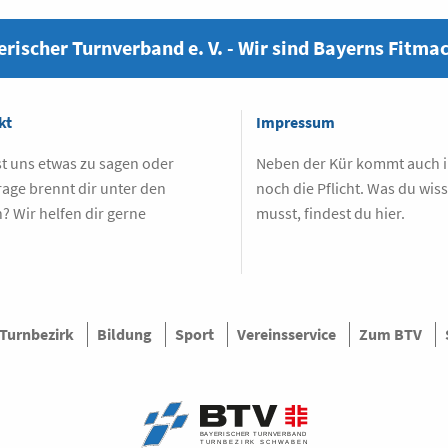
rischer Turnverband e. V. - Wir sind Bayerns Fitma
kt
Impressum
t uns etwas zu sagen oder
Neben der Kür kommt auch
rage brennt dir unter den
noch die Pflicht. Was du wis
? Wir helfen dir gerne
musst, findest du hier.
.
 Turnbezirk
Bildung
Sport
Vereinsservice
Zum BTV