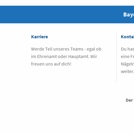
Baye
Karriere
Konta
Werde Teil unseres Teams - egal ob
Du has
im Ehrenamt oder Hauptamt. Wir
eine F
freuen uns auf dich!
Nägeln
weiter
Der